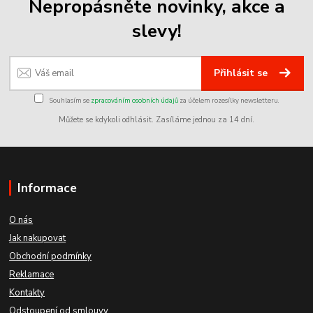
Nepropásněte novinky, akce a
slevy!
Přihlásit se
Souhlasím se
zpracováním osobních údajů
za účelem rozesílky newsletteru.
Můžete se kdykoli odhlásit. Zasíláme jednou za 14 dní.
Informace
O nás
Jak nakupovat
Obchodní podmínky
Reklamace
Kontakty
Odstoupení od smlouvy