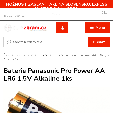
MOŽNOST ZASLÁNÍ TAKÉ NA SLOVENSKO, EXPESS
KURIER DO 24 HODIN.
0
ks
+420 775 760 500
CZK
za
0,00 Kč
(Po-Pá, 8-20 hod.)
Menu
Hledat
Úvod
Příslušenství
Baterie
Baterie Panasonic Pro Power AA-LR6 1,5V
Alkaline 1ks
Baterie Panasonic Pro Power AA-
LR6 1,5V Alkaline 1ks