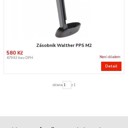
Zásobník Walther PPS M2
580 Kč
Není skladem
479 Kč
bez DPH
Detail
strana
z 1