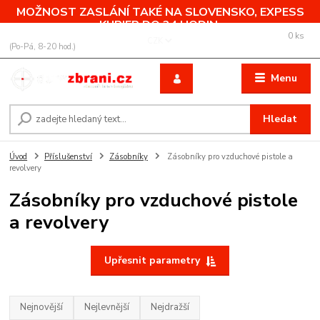
MOŽNOST ZASLÁNÍ TAKÉ NA SLOVENSKO, EXPESS
KURIER DO 24 HODIN.
0
ks
+420 775 760 500
CZK
za
0,00 Kč
(Po-Pá, 8-20 hod.)
Menu
Hledat
Úvod
Příslušenství
Zásobníky
Zásobníky pro vzduchové pistole a
revolvery
Zásobníky pro vzduchové pistole
a revolvery
Upřesnit parametry
Nejnovější
Nejlevnější
Nejdražší