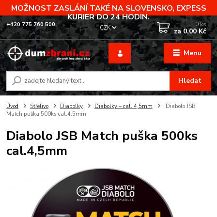
MOŽNOST ZASLÁNÍ TAKÉ NA SLOVENSKO, EXPESS
KURIER DO 24 HODIN.
0
ks
+420 775 760 500
CZK
za
0,00 Kč
(Po-Pá, 8-20 hod.)
Menu
Hledat
Úvod
Střelivo
Diabolky
Diabolky – cal. 4,5mm
Diabolo JSB
Match puška 500ks cal.4,5mm
Diabolo JSB Match puška 500ks
cal.4,5mm