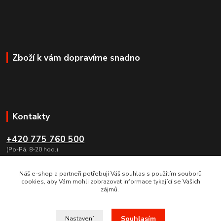
Zboží k vám dopravíme snadno
Kontakty
+420 775 760 500
(Po-Pá, 8-20 hod.)
obchod@dumzbrani.cz
Náš e-shop a partneři potřebuji Váš souhlas s použitím souborů
cookies, aby Vám mohli zobrazovat informace tykající se Vašich
zájmů.
Souhlasím
Nastavení