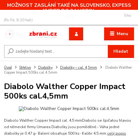
MOŽNOST ZASLÁNÍ TAKÉ NA SLOVENSKO, EXPESS
KURIER DO 24 HODIN.
0
ks
+420 775 760 500
CZK
za
0,00 Kč
(Po-Pá, 8-20 hod.)
Menu
Hledat
Úvod
Střelivo
Diabolky
Diabolky – cal. 4,5mm
Diabolo Walther
Copper Impact 500ks cal.4,5mm
Diabolo Walther Copper Impact
500ks cal.4,5mm
Diabolo Walther Copper Impact cal. 4,5 mmDiabolo se špičatou hlavou
od německé firmy Umarex.Diabolky jsou poměděné.- Váha jedné
diabolky je 0.47 g- Balení obsahuje 500 ks- Kalibr 4,5 mm
celý popis