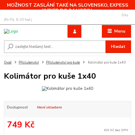
MOŽNOST ZASLÁNÍ TAKÉ NA SLOVENSKO, EXPESS
KURIER DO 24 HODIN.
0
ks
+420 775 760 500
CZK
za
0,00 Kč
(Po-Pá, 8-20 hod.)
Menu
Hledat
Úvod
Příslušenství
Příslušenství pro kuše
Kolimátor pro kuše 1x40
Kolimátor pro kuše 1x40
Dostupnost
Není skladem
749 Kč
619 Kč
bez DPH