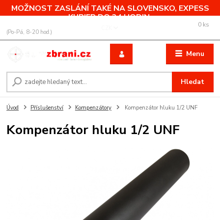
MOŽNOST ZASLÁNÍ TAKÉ NA SLOVENSKO, EXPESS
KURIER DO 24 HODIN.
0
ks
+420 775 760 500
CZK
za
0,00 Kč
(Po-Pá, 8-20 hod.)
Menu
Hledat
Úvod
Příslušenství
Kompenzátory
Kompenzátor hluku 1/2 UNF
Kompenzátor hluku 1/2 UNF