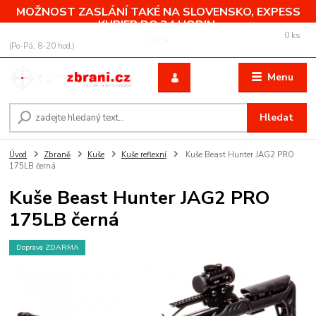
MOŽNOST ZASLÁNÍ TAKÉ NA SLOVENSKO, EXPESS
KURIER DO 24 HODIN.
0
ks
+420 775 760 500
CZK
za
0,00 Kč
(Po-Pá, 8-20 hod.)
Menu
Hledat
Úvod
Zbraně
Kuše
Kuše reflexní
Kuše Beast Hunter JAG2 PRO
175LB černá
Kuše Beast Hunter JAG2 PRO
175LB černá
Doprava ZDARMA