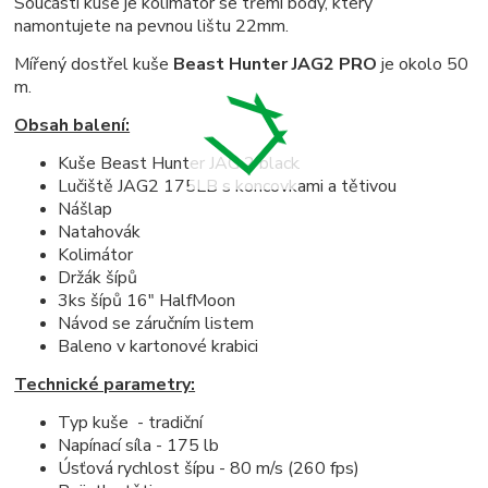
Součástí kuše je kolimátor se třemi body, který
namontujete na pevnou lištu 22mm.
Mířený dostřel kuše
Beast Hunter JAG2 PRO
je okolo 50
m.
Obsah balení:
Kuše Beast Hunter JAG 2 black
Lučiště JAG2 175LB s koncovkami a tětivou
Nášlap
Natahovák
Kolimátor
Držák šípů
3ks šípů 16" HalfMoon
Návod se záručním listem
Baleno v kartonové krabici
Technické parametry:
Typ kuše - tradiční
Napínací síla - 175 lb
Úsťová rychlost šípu - 80 m/s (260 fps)