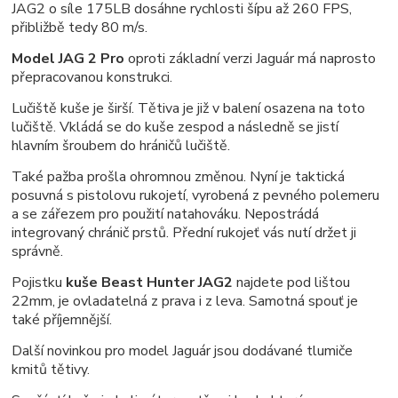
JAG2 o síle 175LB dosáhne rychlosti šípu až 260 FPS,
přibližbě tedy 80 m/s.
Model JAG 2 Pro
oproti základní verzi Jaguár má naprosto
přepracovanou konstrukci.
Lučiště kuše je širší. Tětiva je již v balení osazena na toto
lučiště. Vkládá se do kuše zespod a následně se jistí
hlavním šroubem do hráničů lučiště.
Také pažba prošla ohromnou změnou. Nyní je taktická
posuvná s pistolovu rukojetí, vyrobená z pevného polemeru
a se zářezem pro použití natahováku. Nepostrádá
integrovaný chránič prstů. Přední rukojeť vás nutí držet ji
správně.
Pojistku
kuše Beast Hunter JAG2
najdete pod lištou
22mm, je ovladatelná z prava i z leva. Samotná spouť je
také příjemnější.
Další novinkou pro model Jaguár jsou dodávané tlumiče
kmitů tětivy.