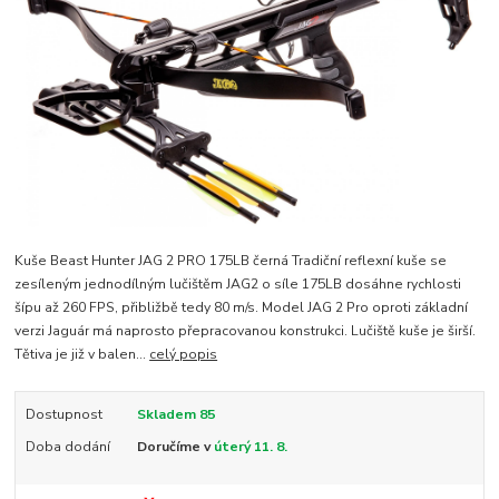
Kuše Beast Hunter JAG 2 PRO 175LB černá Tradiční reflexní kuše se
zesíleným jednodílným lučištěm JAG2 o síle 175LB dosáhne rychlosti
šípu až 260 FPS, přibližbě tedy 80 m/s. Model JAG 2 Pro oproti základní
verzi Jaguár má naprosto přepracovanou konstrukci. Lučiště kuše je širší.
Tětiva je již v balen...
celý popis
Dostupnost
Skladem 85
Doba dodání
Doručíme v
úterý 11. 8.