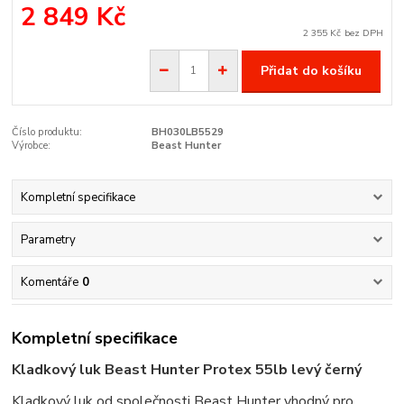
2 849 Kč
2 355 Kč
bez DPH
Přidat do košíku
Číslo produktu:
BH030LB5529
Výrobce:
Beast Hunter
Kompletní specifikace
Parametry
Komentáře
0
Kompletní specifikace
Kladkový luk Beast Hunter Protex 55lb levý černý
Kladkový luk od společnosti Beast Hunter vhodný pro