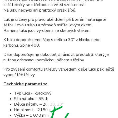
začátečníky se střelbou na větší vzdálenost.
Na luku nechybí ani praktický držák šípů.
Luk je určený pro pravoruké držení při kterém natahujete
tětivu levou rukou a zároveň míříte levým okem.
Ramena luku jsou vyrobena ze skelných vláken.
K luku doporučujeme šípy s délkou 30" z hliníku nebo
karbonu. Spine 400.
Dále doporučujeme dokoupit chránič žil předloktí, který je
nutnou ochrannou pomůckou během střelby.
Pro zvýšení komfortu střelby vzhledem k síle luku pak ještě
vypouštěč tětivy.
Technické parametry:
Typ luku - kladkový
Síla nátahu – 55 lb
Délka nátahu – 26, 28, 29"
Hmotnost – 2150 g
Výška – 1 070 mm