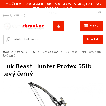
MOŽNOST ZASLÁNÍ TAKÉ NA SLOVENSKO, EXPESS
KURIER DO 24 HODIN.
0
ks
+420 775 760 500
CZK
za
0,00 Kč
(Po-Pá, 8-20 hod.)
Menu
Hledat
Úvod
Zbraně
Luky
Luky kladkové
Luk Beast Hunter Protex 55lb
levý černý
Luk Beast Hunter Protex 55lb
levý černý