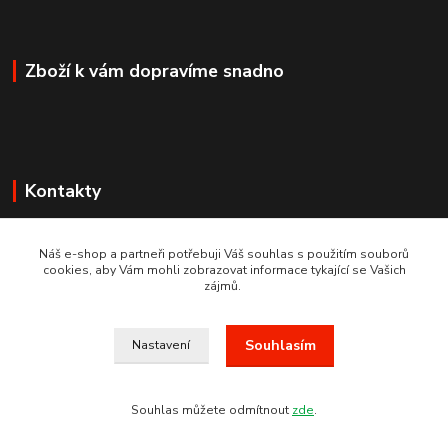
Zboží k vám dopravíme snadno
Kontakty
+420 775 760 500
Náš e-shop a partneři potřebuji Váš souhlas s použitím souborů
(Po-Pá, 8-20 hod.)
cookies, aby Vám mohli zobrazovat informace tykající se Vašich
zájmů.
obchod@dumzbrani.cz
Souhlasím
Nastavení
VE DNECH 25 AŽ 28.2.2022 BUDE PROBÍHAT INVENTURA. VAŠE
Souhlas můžete odmítnout
zde
.
OBJEDNÁVKY BUDEME VYŘIZOVAT 1.3.2022.MOŽNOST ZASLÁNÍ
TAKÉ NA SLOVENSKO, EXPESS KURIER DO 24 HODIN.