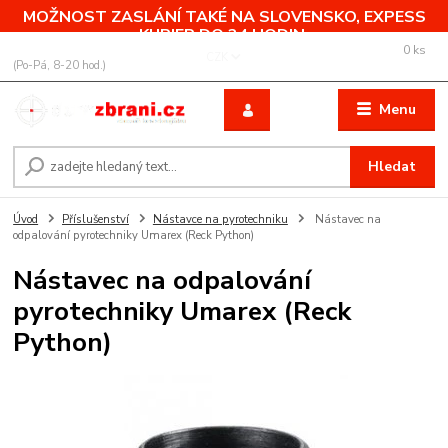
MOŽNOST ZASLÁNÍ TAKÉ NA SLOVENSKO, EXPESS
KURIER DO 24 HODIN.
0
ks
+420 775 760 500
CZK
za
0,00 Kč
(Po-Pá, 8-20 hod.)
Menu
Hledat
Úvod
Příslušenství
Nástavce na pyrotechniku
Nástavec na
odpalování pyrotechniky Umarex (Reck Python)
Nástavec na odpalování
pyrotechniky Umarex (Reck
Python)