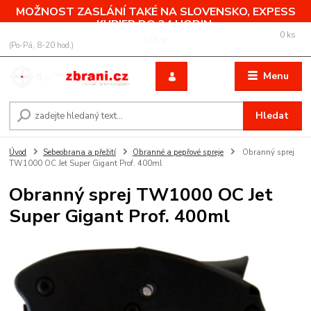
MOŽNOST ZASLÁNÍ TAKÉ NA SLOVENSKO, EXPESS
KURIER DO 24 HODIN.
0
ks
+420 775 760 500
CZK
za
0,00 Kč
(Po-Pá, 8-20 hod.)
Menu
Hledat
Úvod
Sebeobrana a přežití
Obranné a pepřové spreje
Obranný sprej
TW1000 OC Jet Super Gigant Prof. 400ml
Obranný sprej TW1000 OC Jet
Super Gigant Prof. 400ml