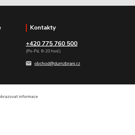
e
Kontakty
+420 775 760 500
(Po-Pá, 8-20 hod.)
obchod@dumzbrani.cz
zobrazovat informace
OST ZASLÁNÍ TAKÉ NA SLOVENSKO, EXPESS KURIER DO