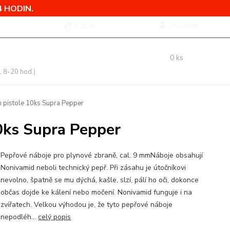
 HODIN.
Přihlášení
CZK
 si rady? Zavolejte.
0
ks
 775 760 500
za
0,00 Kč
, 8-20 hod.)
pistole 10ks Supra Pepper
0ks Supra Pepper
Pepřové náboje pro plynové zbraně, cal. 9 mmNáboje obsahují
Nonivamid neboli technický pepř. Při zásahu je útočníkovi
nevolno, špatně se mu dýchá, kašle, slzí, pálí ho oči, dokonce
občas dojde ke kálení nebo močení. Nonivamid funguje i na
zvířatech. Velkou výhodou je, že tyto pepřové náboje
nepodléh...
celý popis