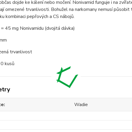
bčas dojde ke kálení nebo močení. Nonivamid funguje i na zvířat
jí omezené trvanlivosti. Bohužel na narkomany nemusí působit ta
ku kombinaci pepřových a CS nábojů.
 = 45 mg Nonivamidu (dvojitá dávka)
 mm
ená trvanlivost
10 kusů
etry
ce
Wadie