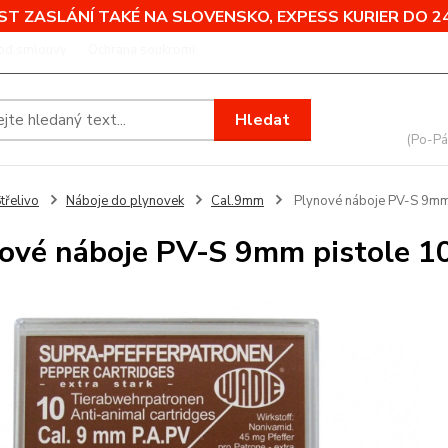
T ZASLÁNÍ TAKÉ NA SLOVENSKO, EXPESS KURIER DO 24
od smlouvy
Ochrana soukromí
Nevíte
Hledat
+420
(Po-Pá
třelivo
Náboje do plynovek
Cal.9mm
Plynové náboje PV-S 9mm 
ové náboje PV-S 9mm pistole 1