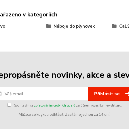
zařazeno v kategoriích
ivo
Náboje do plynovek
Cal
epropásněte novinky, akce a slev
Přihlásit se
Souhlasím se
zpracováním osobních údajů
za účelem rozesílky newsletteru.
Můžete se kdykoli odhlásit. Zasíláme jednou za 14 dní.