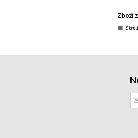
Zboží 
Střel
N