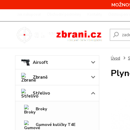
MOŽNOS
Jak nakupovat
Obchodní podmínky
Kontakty
Odstoupení 
Úvod
S
Airsoft
Plyn
Zbraně
Střelivo
Broky
Gumové kuličky T4E