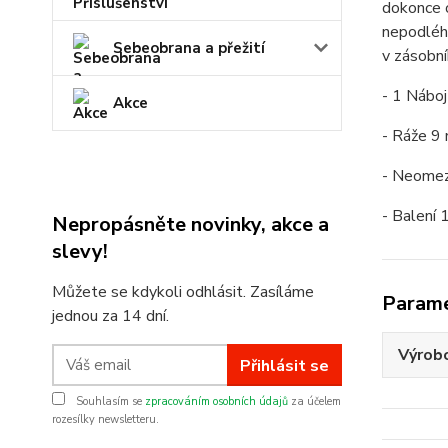
dokonce o
nepodléha
Sebeobrana a přežití
v zásobní
- 1 Náboj
Akce
- Ráže 9
- Neomez
- Balení 
Nepropásněte novinky, akce a
slevy!
Můžete se kdykoli odhlásit. Zasíláme
Param
jednou za 14 dní.
Výrob
Přihlásit se
Souhlasím se
zpracováním osobních údajů
za účelem
rozesílky newsletteru.