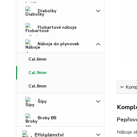
Diabolky
Flobertové náboje
Náboje do plynovek
Cal.6mm
Cal.9mm
Cal.8mm
Kompl
Šípy
Komple
Broky BB
Pepřové
Náboje ob
Příslušenství