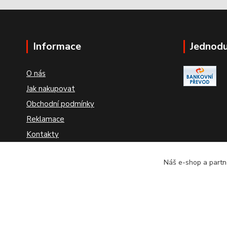
Informace
Jednodu
O nás
Jak nakupovat
Obchodní podmínky
Reklamace
Kontakty
Odstoupení od smlouvy
Náš e-shop a partne
VE DNECH 25 AŽ 28.2.2022 BUDE PROBÍHAT INVENTURA
24 HODIN.