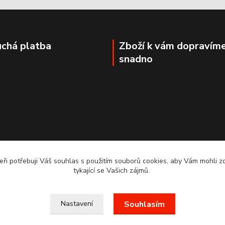
chá platba
Zboží k vám dopravím
snadno
ři potřebuji Váš souhlas s použitím souborů cookies, aby Vám mohli 
tykající se Vašich zájmů.
. VAŠE OBJEDNÁVKY BUDEME VYŘIZOVAT 1.3.2022.MOŽN
Nastavení
Souhlasím