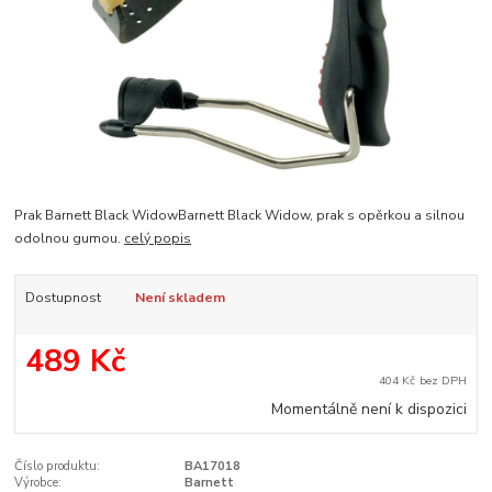
Prak Barnett Black WidowBarnett Black Widow, prak s opěrkou a silnou
odolnou gumou.
celý popis
Dostupnost
Není skladem
489 Kč
404 Kč
bez DPH
Momentálně není k dispozici
Číslo produktu:
BA17018
Výrobce:
Barnett