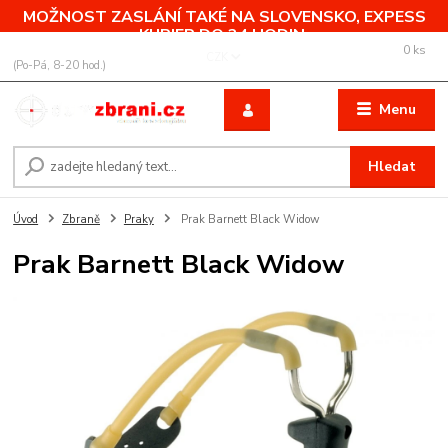
MOŽNOST ZASLÁNÍ TAKÉ NA SLOVENSKO, EXPESS
KURIER DO 24 HODIN.
0
ks
+420 775 760 500
CZK
za
0,00 Kč
(Po-Pá, 8-20 hod.)
Menu
Hledat
Úvod
Zbraně
Praky
Prak Barnett Black Widow
Prak Barnett Black Widow