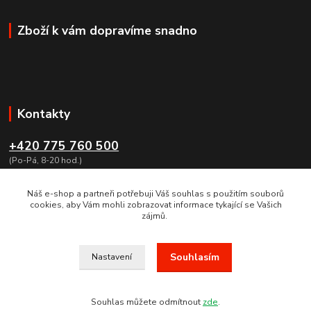
Zboží k vám dopravíme snadno
Kontakty
+420 775 760 500
(Po-Pá, 8-20 hod.)
obchod@dumzbrani.cz
Náš e-shop a partneři potřebuji Váš souhlas s použitím souborů
cookies, aby Vám mohli zobrazovat informace tykající se Vašich
zájmů.
Souhlasím
Nastavení
VE DNECH 25 AŽ 28.2.2022 BUDE PROBÍHAT INVENTURA. VAŠE
OBJEDNÁVKY BUDEME VYŘIZOVAT 1.3.2022.MOŽNOST ZASLÁNÍ
TAKÉ NA SLOVENSKO, EXPESS KURIER DO 24 HODIN.
Souhlas můžete odmítnout
zde
.