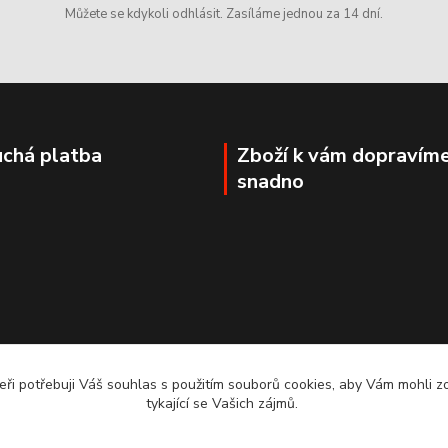
Můžete se kdykoli odhlásit. Zasíláme jednou za 14 dní.
chá platba
Zboží k vám dopravím
snadno
ři potřebuji Váš souhlas s použitím souborů cookies, aby Vám mohli 
tykající se Vašich zájmů.