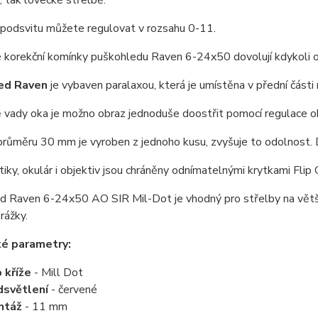
, tak lovecké střelbě.
 podsvitu můžete regulovat v rozsahu 0-11.
korekční komínky puškohledu Raven 6-24x50 dovolují kdykoli ok
ed Raven
je vybaven paralaxou, která je umístěna v přední část
 vady oka je možno obraz jednoduše doostřit pomocí regulace ok
růměru 30 mm je vyroben z jednoho kusu, zvyšuje to odolnost. D
iky, okulár i objektiv jsou chráněny odnímatelnými krytkami Flip
 Raven 6-24x50 AO SIR Mil-Dot je vhodný pro střelby na větší vz
rážky.
ké parametry:
 kříže
- Mill Dot
světlení
- červené
ntáž
- 11 mm