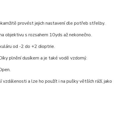
amžitě provést jejich nastavení dle potřeb střelby.
i na objektivu s rozsahem 10yds až nekonečno.
uláru od -2 do +2 dioptrie.
íky plnění dusíkem a je také vodě vzdorný.
 Open.
dálenosti a lze ho použít i na pušky větších ráží, jako