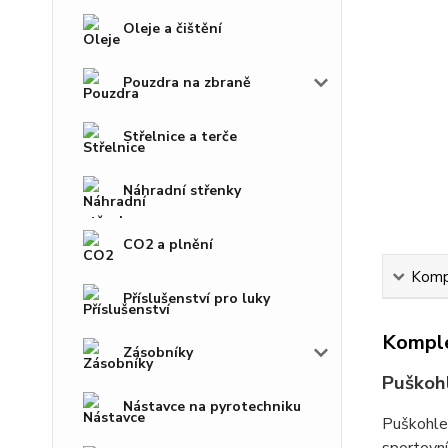
Oleje a čištění
Pouzdra na zbraně
Střelnice a terče
Náhradní střenky
CO2 a plnění
Kompl
Příslušenství pro luky
Komple
Zásobníky
Puškoh
Nástavce na pyrotechniku
Puškohled