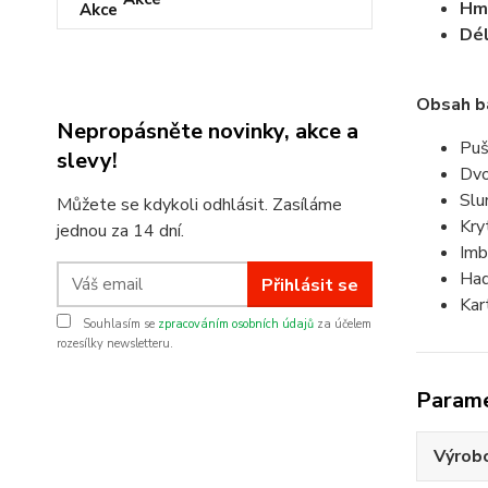
Hm
Dé
Obsah ba
Nepropásněte novinky, akce a
Puš
slevy!
Dvo
Slu
Můžete se kdykoli odhlásit. Zasíláme
Kry
jednou za 14 dní.
Imb
Had
Přihlásit se
Kar
Souhlasím se
zpracováním osobních údajů
za účelem
rozesílky newsletteru.
Param
Výrob