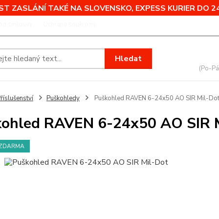
T ZASLÁNÍ TAKÉ NA SLOVENSKO, EXPESS KURIER DO 24
od smlouvy
Ochrana soukromí
Nevíte
Hledat
+420
(Po-Pá
říslušenství
Puškohledy
Puškohled RAVEN 6-24x50 AO SIR Mil-Do
ohled RAVEN 6-24x50 AO SIR 
 ZDARMA