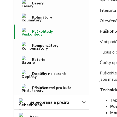
sportovní
Lasery
Intenzitu
Kolimátory
Otevřené 
Puškohl
Puškohledy
V případě
Kompenzátory
Tubus o p
Baterie
Čočky opt
Puškohled
Doplňky na zbraně
jsou malo
Příslušenství pro kuše
Technic
Typ
Sebeobrana a přežití
Pod
Mo
Akce