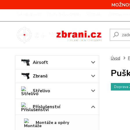
MOŽNOS
Jak nakupovat
Obchodní podmínky
Kontakty
Odstoupení 
Úvod
P
Airsoft
Pušk
Zbraně
Doprava
Střelivo
Příslušenství
Montáže a opěry