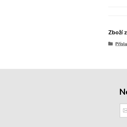
Zboží 
Přísl
N