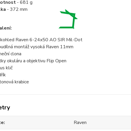
otnost
- 681 g
lka
- 372 mm
lení:
kohled Raven 6-24x50 AO SIR Mil-Dot
udílná montáž vysoká Raven 11mm
neční clona
tky okuláru a objektivu Flip Open
us klič
řík
tonová krabice
etry
ce
Raven