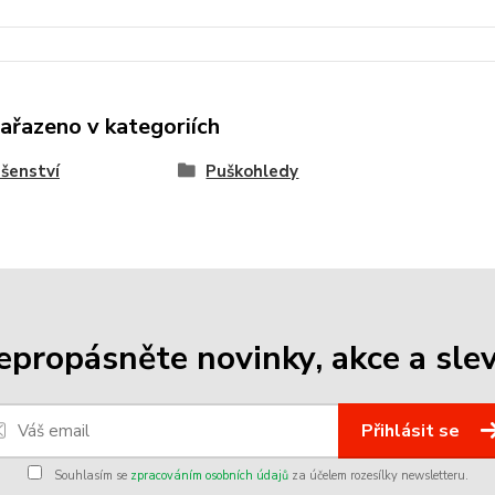
zařazeno v kategoriích
ušenství
Puškohledy
epropásněte novinky, akce a slev
Přihlásit se
Souhlasím se
zpracováním osobních údajů
za účelem rozesílky newsletteru.