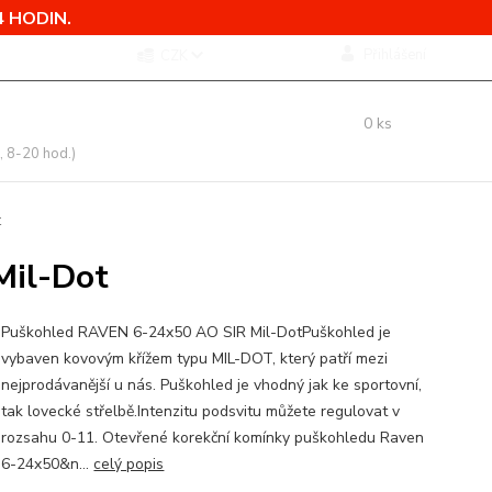
 HODIN.
Přihlášení
CZK
 si rady? Zavolejte.
0
ks
 775 760 500
za
0,00 Kč
, 8-20 hod.)
t
Mil-Dot
Puškohled RAVEN 6-24x50 AO SIR Mil-DotPuškohled je
vybaven kovovým křížem typu MIL-DOT, který patří mezi
nejprodávanější u nás. Puškohled je vhodný jak ke sportovní,
tak lovecké střelbě.Intenzitu podsvitu můžete regulovat v
rozsahu 0-11. Otevřené korekční komínky puškohledu Raven
6-24x50&n...
celý popis