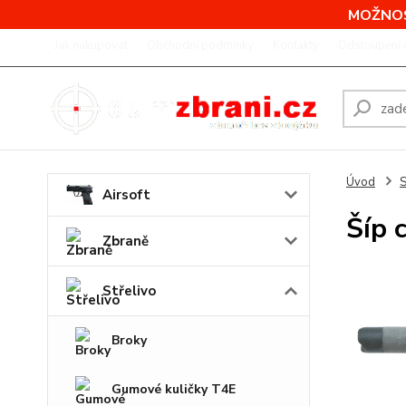
MOŽNOS
Jak nakupovat
Obchodní podmínky
Kontakty
Odstoupení 
Úvod
S
Airsoft
Šíp 
Zbraně
Střelivo
Broky
Gumové kuličky T4E