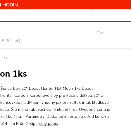
 HODIN.
Přihlášení
CZK
 si rady? Zavolejte.
0
ks
 775 760 500
za
0,00 Kč
, 8-20 hod.)
on 1ks
oon 1ks
Šíp carbon 20" Beast Hunter HalfMoon 1ks Beast
Hunter Carbon, karbonové šípy pro kuše s délkou 20" a
koncovkou HalfMoon, vhodný jak pro reflexní tak kladkové
kuše. Šíp má šroubovací vyměnitelný hrot. Uvedená cena je
za 1ks šípu. Parametry: Délka od insertu po střed končíku
514 mm Průměr šíp...
celý popis