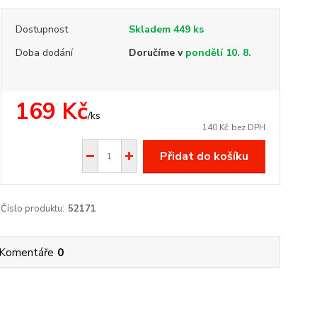
Dostupnost
Skladem 449 ks
Doba dodání
Doručíme v
pondělí 10. 8.
169 Kč
/
ks
140 Kč
bez DPH
Přidat do košíku
Číslo produktu:
52171
Komentáře
0