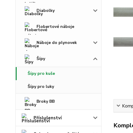
Diabolky
Flobertové náboje
Náboje do plynovek
Šípy
Šípy pro kuše
Šípy pro luky
Broky BB
Kompl
Příslušenství
Komple