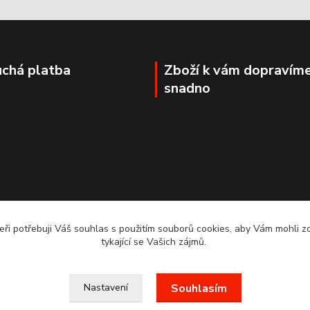
chá platba
Zboží k vám dopravím
snadno
ři potřebuji Váš souhlas s použitím souborů cookies, aby Vám mohli 
tykající se Vašich zájmů.
. VAŠE OBJEDNÁVKY BUDEME VYŘIZOVAT 1.3.2022.MOŽN
Nastavení
Souhlasím