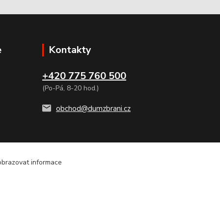
e
Kontakty
+420 775 760 500
(Po-Pá, 8-20 hod.)
obchod@dumzbrani.cz
zobrazovat informace
OST ZASLÁNÍ TAKÉ NA SLOVENSKO, EXPESS KURIER DO