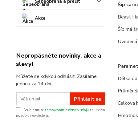
Sebeobrana a přežití
Šíp car
Beast H
Akce
Šíp má šr
Uvedená c
Nepropásněte novinky, akce a
slevy!
Paramet
Můžete se kdykoli odhlásit. Zasíláme
Délka od
jednou za 14 dní.
Průměr š
Přihlásit se
Celková 
Souhlasím se
zpracováním osobních údajů
za účelem
Hmotnost
rozesílky newsletteru.