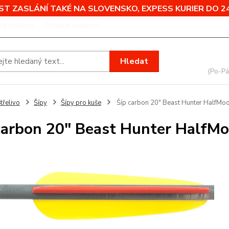
T ZASLÁNÍ TAKÉ NA SLOVENSKO, EXPESS KURIER DO 24
od smlouvy
Ochrana soukromí
Nevíte
Hledat
+420
(Po-Pá
třelivo
Šípy
Šípy pro kuše
Šíp carbon 20" Beast Hunter HalfMo
carbon 20" Beast Hunter HalfM