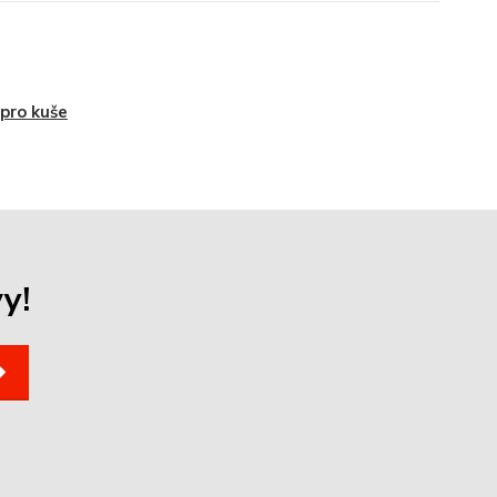
 pro kuše
y!