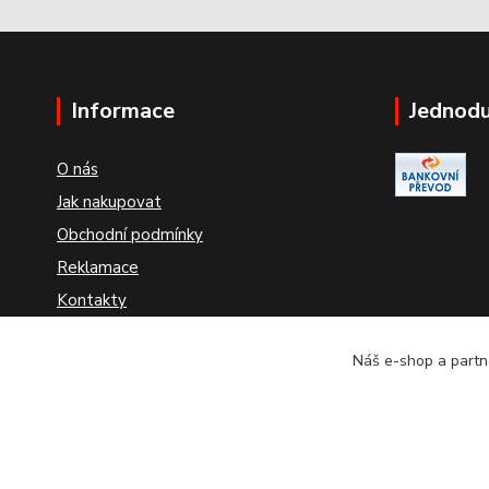
Informace
Jednodu
O nás
Jak nakupovat
Obchodní podmínky
Reklamace
Kontakty
Odstoupení od smlouvy
Náš e-shop a partne
VE DNECH 25 AŽ 28.2.2022 BUDE PROBÍHAT INVENTURA
24 HODIN.