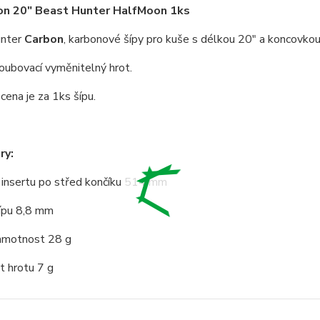
bon 20" Beast Hunter HalfMoon 1ks
unter
Carbon
, karbonové šípy pro kuše s délkou 20" a koncovkou
oubovací vyměnitelný hrot.
ena je za 1ks šípu.
ry:
 insertu po střed končíku 514 mm
ípu 8,8 mm
hmotnost 28 g
 hrotu 7 g