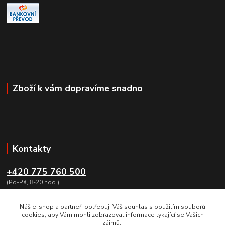
Zboží k vám dopravíme snadno
Kontakty
+420 775 760 500
(Po-Pá, 8-20 hod.)
obchod@dumzbrani.cz
Náš e-shop a partneři potřebuji Váš souhlas s použitím souborů
cookies, aby Vám mohli zobrazovat informace tykající se Vašich
zájmů.