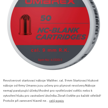
Revolverové startovací náboje Walther, cal. 9 mm Startovací hlukové
náboje od firmy Umarex jsou určeny pro plynové revolvery.Náboje
nemají paralyzující účinky.Vhodné pro vystřelování světlic nebo k
vytvoření hluku pro zastrašení útočníka.Zbraň čistěte po každé střelbě!
Protože při zanesení hlavně ne...
celý popis