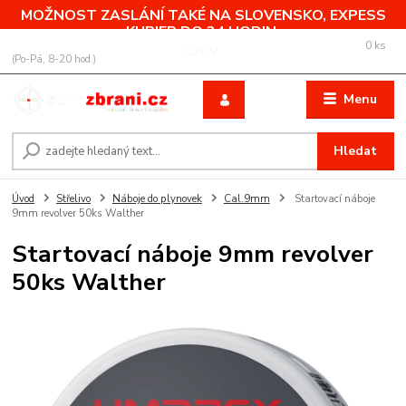
MOŽNOST ZASLÁNÍ TAKÉ NA SLOVENSKO, EXPESS
KURIER DO 24 HODIN.
0
ks
+420 775 760 500
CZK
za
0,00 Kč
(Po-Pá, 8-20 hod.)
Menu
Hledat
Úvod
Střelivo
Náboje do plynovek
Cal.9mm
Startovací náboje
9mm revolver 50ks Walther
Startovací náboje 9mm revolver
50ks Walther