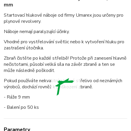
mm
Startovací hlukové náboje od firmy Umarex jsou určeny pro
plynové revolvery.
Náboje nemají paralyzující účinky.
Vhodné pro vystřelování světlic nebo k vytvoření hluku pro
zastrašení útočníka.
Zbraň čistěte po každé střelbě! Protože při zanesení hlavně
nečistotami, působí velká síla na závěr zbraně a ten se
může následně poškodit.
Pokud používáte nekvalitní a levné střelivo od neznámých
výrobců, dochází rovněž k poškození zbraně.
- Ráže 9 mm
- Balení po 50 ks
Parametry