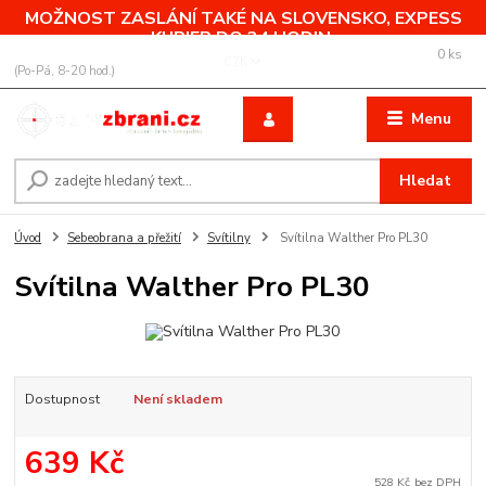
MOŽNOST ZASLÁNÍ TAKÉ NA SLOVENSKO, EXPESS
KURIER DO 24 HODIN.
0
ks
+420 775 760 500
CZK
za
0,00 Kč
(Po-Pá, 8-20 hod.)
Menu
Hledat
Úvod
Sebeobrana a přežití
Svítilny
Svítilna Walther Pro PL30
Svítilna Walther Pro PL30
Dostupnost
Není skladem
639 Kč
528 Kč
bez DPH