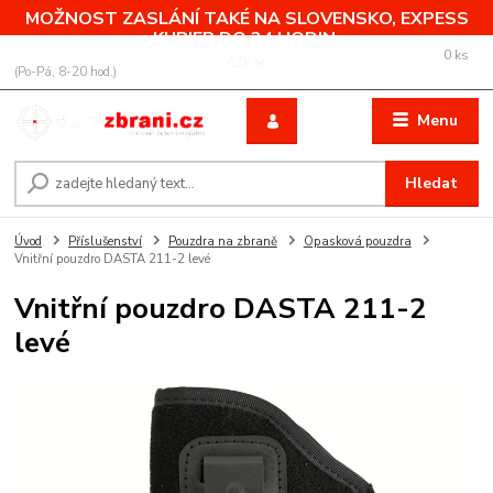
MOŽNOST ZASLÁNÍ TAKÉ NA SLOVENSKO, EXPESS
KURIER DO 24 HODIN.
0
ks
+420 775 760 500
CZK
za
0,00 Kč
(Po-Pá, 8-20 hod.)
Menu
Hledat
Úvod
Příslušenství
Pouzdra na zbraně
Opasková pouzdra
Vnitřní pouzdro DASTA 211-2 levé
Vnitřní pouzdro DASTA 211-2
levé