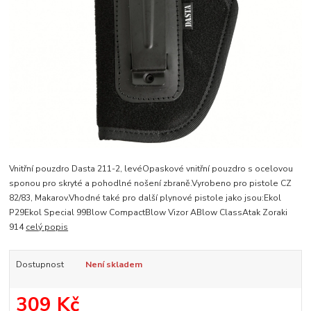
Vnitřní pouzdro Dasta 211-2, levéOpaskové vnitřní pouzdro s ocelovou
sponou pro skryté a pohodlné nošení zbraně.Vyrobeno pro pistole CZ
82/83, Makarov.Vhodné také pro další plynové pistole jako jsou:Ekol
P29Ekol Special 99Blow CompactBlow Vizor ABlow ClassAtak Zoraki
914
celý popis
Dostupnost
Není skladem
309 Kč