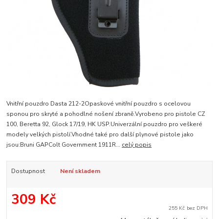
Vnitřní pouzdro Dasta 212-2Opaskové vnitřní pouzdro s ocelovou
sponou pro skryté a pohodlné nošení zbraně.Vyrobeno pro pistole CZ
100, Beretta 92, Glock 17/19, HK USP.Univerzální pouzdro pro veškeré
modely velkých pistolí.Vhodné také pro další plynové pistole jako
jsou:Bruni GAPColt Government 1911R...
celý popis
Dostupnost
Není skladem
309 Kč
255 Kč
bez DPH