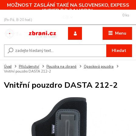
MOŽNOST ZASLÁNÍ TAKÉ NA SLOVENSKO, EXPESS
KURIER DO 24 HODIN.
0
ks
+420 775 760 500
CZK
za
0,00 Kč
(Po-Pá, 8-20 hod.)
Menu
Hledat
Úvod
Příslušenství
Pouzdra na zbraně
Opasková pouzdra
Vnitřní pouzdro DASTA 212-2
Vnitřní pouzdro DASTA 212-2