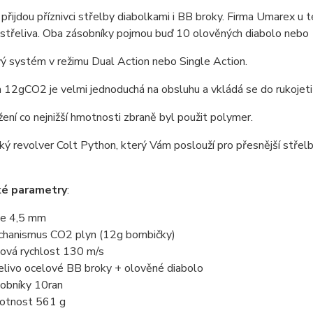
 přijdou příznivci střelby diabolkami i BB broky. Firma Umarex u 
 střeliva. Oba zásobníky pojmou buď 10 olověných diabolo nebo
ý systém v režimu Dual Action nebo Single Action.
12gCO2 je velmi jednoduchá na obsluhu a vkládá se do rukojeti 
ení co nejnižší hmotnosti zbraně
byl použit polymer.
ý revolver Colt Python, který Vám poslouží pro přesnější střelb
ké parametry
:
e 4,5 mm
hanismus CO2 plyn (12g bombičky)
ová rychlost 130 m/s
elivo ocelové BB broky + olověné diabolo
obníky 10ran
tnost 561 g