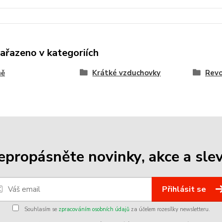
zařazeno v kategoriích
ně
Krátké vzduchovky
Revo
epropásněte novinky, akce a slev
Přihlásit se
Souhlasím se
zpracováním osobních údajů
za účelem rozesílky newsletteru.