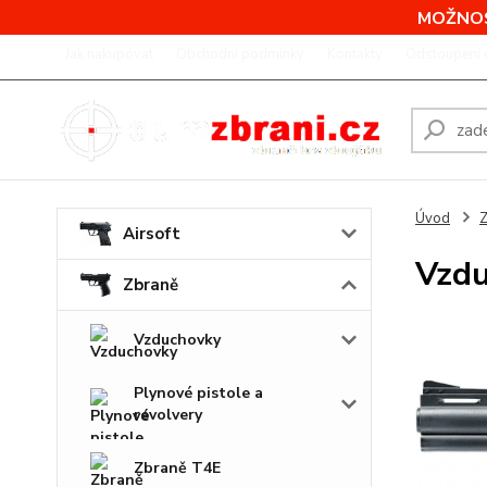
MOŽNOS
Jak nakupovat
Obchodní podmínky
Kontakty
Odstoupení 
Úvod
Z
Airsoft
Vzdu
Zbraně
Vzduchovky
Plynové pistole a
revolvery
Zbraně T4E