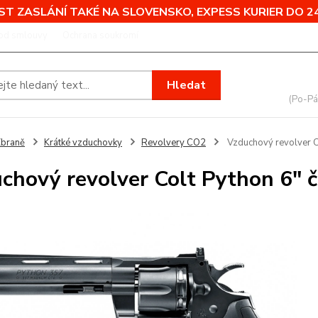
T ZASLÁNÍ TAKÉ NA SLOVENSKO, EXPESS KURIER DO 24
od smlouvy
Ochrana soukromí
Nevíte
Hledat
+420
(Po-Pá
braně
Krátké vzduchovky
Revolvery CO2
Vzduchový revolver C
chový revolver Colt Python 6"