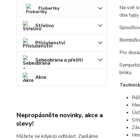
Na své si
Flobertky
oba typy
Střelivo
Spoušťov
Bombička 
Příslušenství
Pro dosaž
Sebeobrana a přežití
Sympatick
broky.
Akce
Technic
Ráž
Mec
Úsť
Nepropásněte novinky, akce a
Stř
slevy!
Zás
Hmo
Můžete se kdykoli odhlásit. Zasíláme