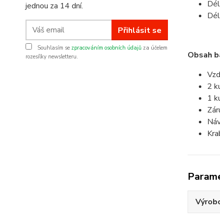
Dél
jednou za 14 dní.
Dél
Přihlásit se
Souhlasím se
zpracováním osobních údajů
za účelem
Obsah ba
rozesílky newsletteru.
Vzd
2 k
1 k
Záru
Ná
Kra
Param
Výrob