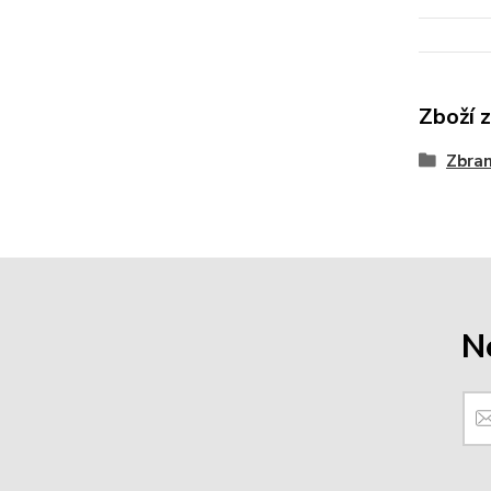
Zboží 
Zbra
N