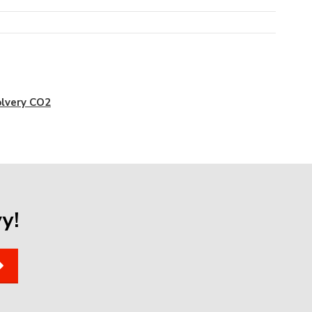
lvery CO2
y!