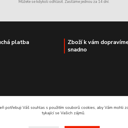
Můžete se kdykoli odhlásit. Zasíláme jednou za 14 dní.
chá platba
Zboží k vám dopravím
snadno
ři potřebuji Váš souhlas s použitím souborů cookies, aby Vám mohli 
tykající se Vašich zájmů.