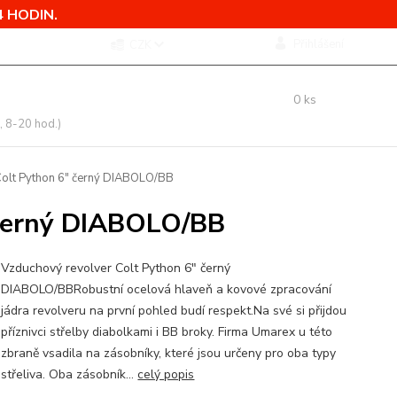
 HODIN.
Přihlášení
CZK
 si rady? Zavolejte.
0
ks
 775 760 500
za
0,00 Kč
, 8-20 hod.)
olt Python 6" černý DIABOLO/BB
 černý DIABOLO/BB
Vzduchový revolver Colt Python 6" černý
DIABOLO/BBRobustní ocelová hlaveň a kovové zpracování
jádra revolveru na první pohled budí respekt.Na své si přijdou
příznivci střelby diabolkami i BB broky. Firma Umarex u této
zbraně vsadila na zásobníky, které jsou určeny pro oba typy
střeliva. Oba zásobník...
celý popis