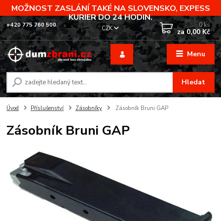
MOŽNOST ZASLÁNÍ TAKÉ NA SLOVENSKO, EXPESS
KURIER DO 24 HODIN.
0
ks
+420 775 760 500
CZK
za
0,00 Kč
(Po-Pá, 8-20 hod.)
Menu
Hledat
Úvod
Příslušenství
Zásobníky
Zásobník Bruni GAP
Zásobník Bruni GAP