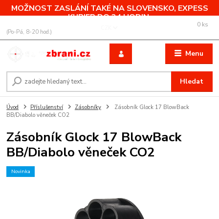
MOŽNOST ZASLÁNÍ TAKÉ NA SLOVENSKO, EXPESS
KURIER DO 24 HODIN.
0
ks
+420 775 760 500
CZK
za
0,00 Kč
(Po-Pá, 8-20 hod.)
Menu
Hledat
Úvod
Příslušenství
Zásobníky
Zásobník Glock 17 BlowBack
BB/Diabolo věneček CO2
Zásobník Glock 17 BlowBack
BB/Diabolo věneček CO2
Novinka