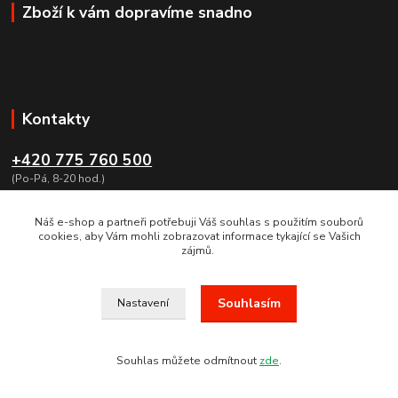
Zboží k vám dopravíme snadno
Kontakty
+420 775 760 500
(Po-Pá, 8-20 hod.)
obchod@dumzbrani.cz
Náš e-shop a partneři potřebuji Váš souhlas s použitím souborů
cookies, aby Vám mohli zobrazovat informace tykající se Vašich
zájmů.
Souhlasím
Nastavení
VE DNECH 25 AŽ 28.2.2022 BUDE PROBÍHAT INVENTURA. VAŠE
OBJEDNÁVKY BUDEME VYŘIZOVAT 1.3.2022.MOŽNOST ZASLÁNÍ
TAKÉ NA SLOVENSKO, EXPESS KURIER DO 24 HODIN.
Souhlas můžete odmítnout
zde
.
Vytvořeno na
Eshop-rychle.cz