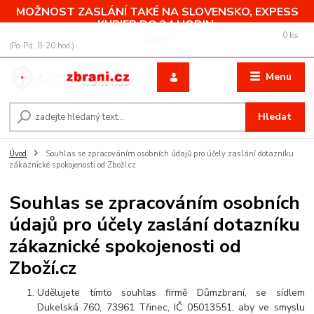
MOŽNOST ZASLÁNÍ TAKÉ NA SLOVENSKO, EXPESS
KURIER DO 24 HODIN.
0
ks
+420 775 760 500
CZK
za
0,00 Kč
(Po-Pá, 8-20 hod.)
Menu
Hledat
Úvod
Souhlas se zpracováním osobních údajů pro účely zaslání dotazníku
zákaznické spokojenosti od Zboží.cz
Souhlas se zpracováním osobních
údajů pro účely zaslání dotazníku
zákaznické spokojenosti od
Zboží.cz
Udělujete tímto souhlas firmě Důmzbraní, se sídlem
Dukelská 760, 73961 Třinec, IČ 05013551, aby ve smyslu